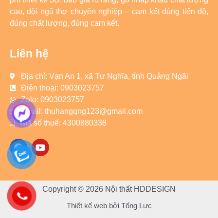
cao, đội ngũ thợ chuyên nghiệp – cam kết đúng tiến độ,
đúng chất lượng, đúng cam kết.
Liên hệ
Địa chỉ: Vạn An 1, xã Tư Nghĩa, tỉnh Quảng Ngãi
Điện thoại: 0903023757
Zalo: 0903023757
Email: thuhangqng123@gmail.com
Mã số thuế: 4300880338
F
Y
a
o
c
u
e
t
b
u
o
b
Copyright © 2026 Nội thất HDDESIGN
o
e
k
Thiết kế web bởi
Tổng Lưc