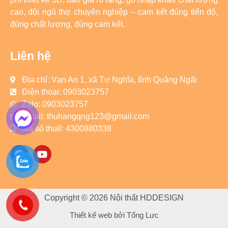
cao, đội ngũ thợ chuyên nghiệp – cam kết đúng tiến độ,
đúng chất lượng, đúng cam kết.
Liên hệ
Địa chỉ: Vạn An 1, xã Tư Nghĩa, tỉnh Quảng Ngãi
Điện thoại: 0903023757
Zalo: 0903023757
Email: thuhangqng123@gmail.com
Mã số thuế: 4300880338
F
Y
a
o
c
u
e
t
b
u
o
b
Copyright © 2026 Nội thất HDDESIGN
o
e
k
Thiết kế web bởi
Tổng Lưc