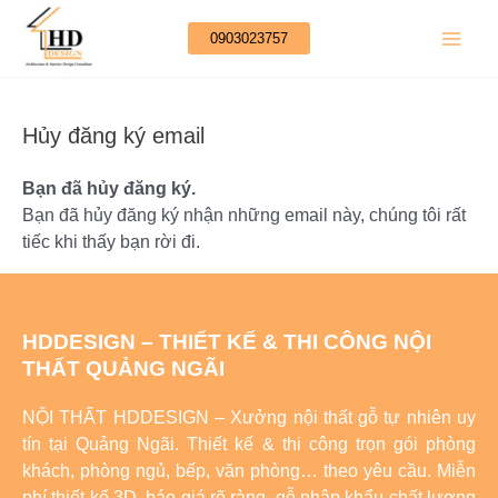
Nhảy
Main
tới
0903023757
nội
Men
dung
Hủy đăng ký email
Bạn đã hủy đăng ký.
Bạn đã hủy đăng ký nhận những email này, chúng tôi rất
tiếc khi thấy bạn rời đi.
HDDESIGN – THIẾT KẾ & THI CÔNG NỘI
THẤT QUẢNG NGÃI
NỘI THẤT HDDESIGN – Xưởng nội thất gỗ tự nhiên uy
tín tại Quảng Ngãi. Thiết kế & thi công trọn gói phòng
khách, phòng ngủ, bếp, văn phòng… theo yêu cầu. Miễn
phí thiết kế 3D, báo giá rõ ràng, gỗ nhập khẩu chất lượng