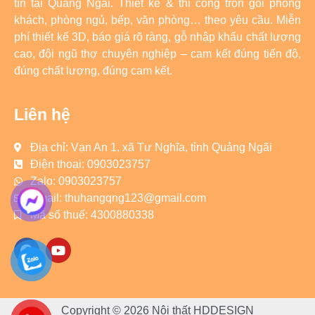
tín tại Quảng Ngãi. Thiết kế & thi công trọn gói phòng
khách, phòng ngủ, bếp, văn phòng… theo yêu cầu. Miễn
phí thiết kế 3D, báo giá rõ ràng, gỗ nhập khẩu chất lượng
cao, đội ngũ thợ chuyên nghiệp – cam kết đúng tiến độ,
đúng chất lượng, đúng cam kết.
Liên hệ
Địa chỉ: Vạn An 1, xã Tư Nghĩa, tỉnh Quảng Ngãi
Điện thoại: 0903023757
Zalo: 0903023757
Email: thuhangqng123@gmail.com
Mã số thuế: 4300880338
F
Y
a
o
c
u
e
t
b
u
o
b
Copyright © 2026 Nội thất HDDESIGN