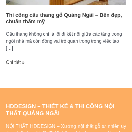
mỹ
Thi công cầu thang gỗ Quảng Ngãi – Bền đẹp,
chuẩn thẩm mỹ
Cầu thang không chỉ là lối đi kết nối giữa các tầng trong
ngôi nhà mà còn đóng vai trò quan trọng trong việc tạo
[…]
Chi tiết »
HDDESIGN – THIẾT KẾ & THI CÔNG NỘI
THẤT QUẢNG NGÃI
NỘI THẤT HDDESIGN – Xưởng nội thất gỗ tự nhiên uy