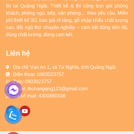
tín tại Quảng Ngãi. Thiết kế & thi công trọn gói phòng
khách, phòng ngủ, bếp, văn phòng… theo yêu cầu. Miễn
phí thiết kế 3D, báo giá rõ ràng, gỗ nhập khẩu chất lượng
cao, đội ngũ thợ chuyên nghiệp – cam kết đúng tiến độ,
đúng chất lượng, đúng cam kết.
Liên hệ
Địa chỉ: Vạn An 1, xã Tư Nghĩa, tỉnh Quảng Ngãi
Điện thoại: 0903023757
Zalo: 0903023757
Email: thuhangqng123@gmail.com
Mã số thuế: 4300880338
F
Y
a
o
c
u
e
t
b
u