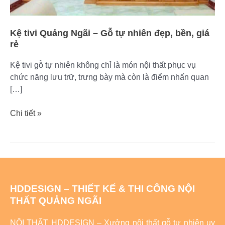
Kệ tivi Quảng Ngãi – Gỗ tự nhiên đẹp, bền, giá
rẻ
Kệ tivi gỗ tự nhiên không chỉ là món nội thất phục vụ
chức năng lưu trữ, trưng bày mà còn là điểm nhấn quan
[…]
Chi tiết »
HDDESIGN – THIẾT KẾ & THI CÔNG NỘI
THẤT QUẢNG NGÃI
NỘI THẤT HDDESIGN – Xưởng nội thất gỗ tự nhiên uy