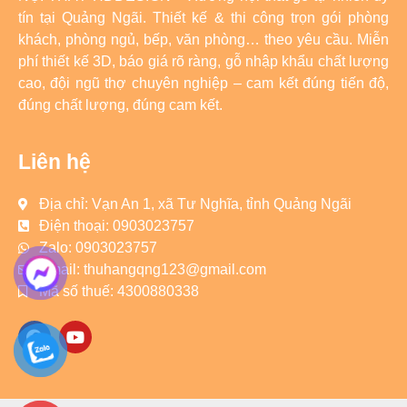
tín tại Quảng Ngãi. Thiết kế & thi công trọn gói phòng
khách, phòng ngủ, bếp, văn phòng… theo yêu cầu. Miễn
phí thiết kế 3D, báo giá rõ ràng, gỗ nhập khẩu chất lượng
cao, đội ngũ thợ chuyên nghiệp – cam kết đúng tiến độ,
đúng chất lượng, đúng cam kết.
Liên hệ
Địa chỉ: Vạn An 1, xã Tư Nghĩa, tỉnh Quảng Ngãi
Điện thoại: 0903023757
Zalo: 0903023757
Email: thuhangqng123@gmail.com
Mã số thuế: 4300880338
F
Y
a
o
c
u
e
t
b
u