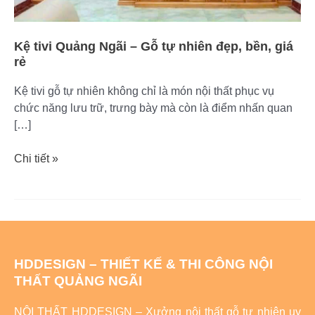
Kệ tivi Quảng Ngãi – Gỗ tự nhiên đẹp, bền, giá
rẻ
Kệ tivi gỗ tự nhiên không chỉ là món nội thất phục vụ
chức năng lưu trữ, trưng bày mà còn là điểm nhấn quan
[…]
Chi tiết »
HDDESIGN – THIẾT KẾ & THI CÔNG NỘI
THẤT QUẢNG NGÃI
NỘI THẤT HDDESIGN – Xưởng nội thất gỗ tự nhiên uy